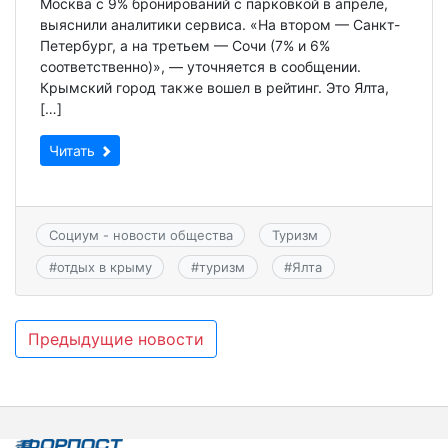
Москва с 9% бронирований с парковкой в апреле,
выяснили аналитики сервиса. «На втором — Санкт-
Петербург, а на третьем — Сочи (7% и 6%
соответственно)», — уточняется в сообщении.
Крымский город также вошел в рейтинг. Это Ялта,
[…]
Читать
Социум - новости общества
Туризм
#
отдых в крыму
#
туризм
#
Ялта
Навигация
Предыдущие новости
по
записям