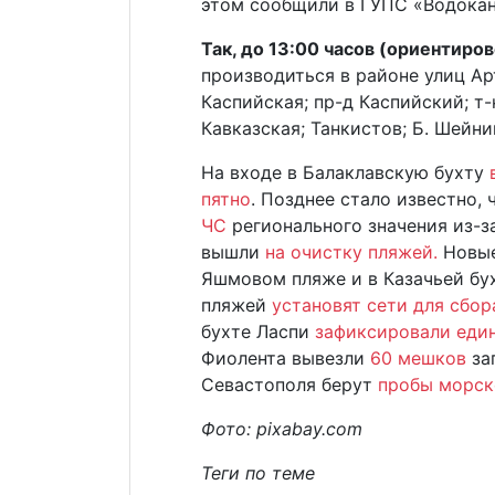
этом сообщили в ГУПС «Водокан
Так, до 13:00 часов (ориентиро
производиться в районе улиц Ар
Каспийская; пр-д Каспийский; т-
Кавказская; Танкистов; Б. Шейнин
На входе в Балаклавскую бухту
пятно
. Позднее стало известно, 
ЧС
регионального значения из-з
вышли
на очистку пляжей.
Новы
Яшмовом пляже и в Казачьей бух
пляжей
установят сети для сбор
бухте Ласпи
зафиксировали еди
Фиолента вывезли
60 мешков
за
Севастополя берут
пробы морск
Фото: pixabay.com
Теги по теме