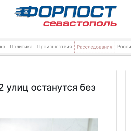
ка
Политика
Происшествия
Росс
Расследования
2 улиц останутся без