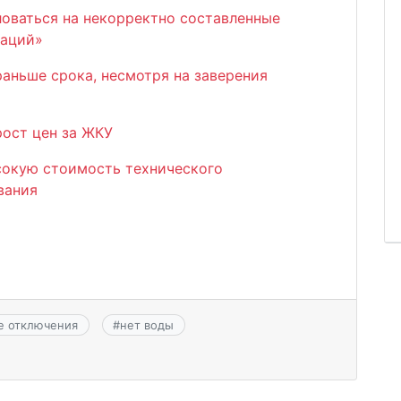
оваться на некорректно составленные
ваций»
аньше срока, несмотря на заверения
рост цен за ЖКУ
сокую стоимость технического
вания
е отключения
#
нет воды