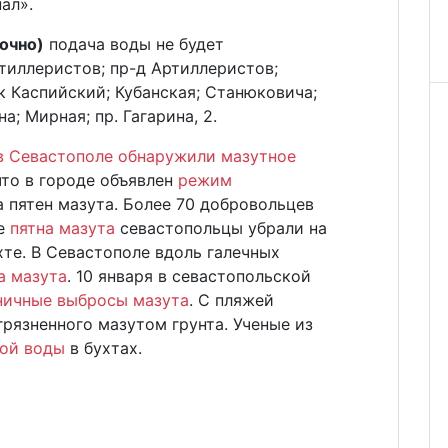
ал».
вочно)
подача воды не будет
тиллеристов; пр-д Артиллеристов;
к Каспийский; Кубанская; Станюковича;
а; Мирная; пр. Гагарина, 2.
в Севастополе обнаружили мазутное
что в городе объявлен
режим
а пятен мазута. Более 70 добровольцев
е
пятна мазута
севастопольцы убрали на
те. В Севастополе вдоль галечных
а мазута
. 10 января в севастопольской
ничные выбросы мазута
. С пляжей
грязненного мазутом грунта. Ученые из
ой воды
в бухтах.