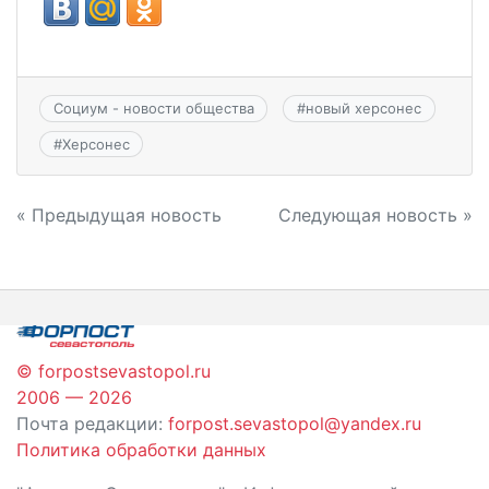
Социум - новости общества
#
новый херсонес
#
Херсонес
Навигация
« Предыдущая новость
Следующая новость »
по
записям
© forpostsevastopol.ru
2006 — 2026
Почта редакции:
forpost.sevastopol@yandex.ru
Политика обработки данных