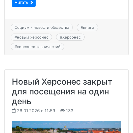
Читать
Социум - новости общества
#
книги
#
новый херсонес
#
Херсонес
#
херсонес таврический
Новый Херсонес закрыт
для посещения на один
день
26.01.2026 в 11:59
133