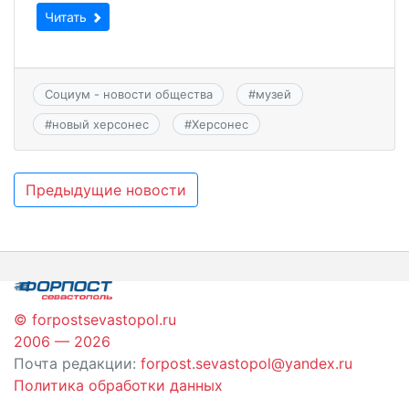
Читать
Социум - новости общества
#
музей
#
новый херсонес
#
Херсонес
Навигация
Предыдущие новости
по
записям
© forpostsevastopol.ru
2006 — 2026
Почта редакции:
forpost.sevastopol@yandex.ru
Политика обработки данных