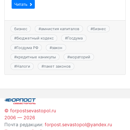
Читать
бизнес
#
амнистия капиталов
#
бизнес
#
бюджетный кодекс
#
Госдума
#
Госдума РФ
#
закон
#
кредитные каникулы
#
мораторий
#
Налоги
#
пакет законов
© forpostsevastopol.ru
2006 — 2026
Почта редакции:
forpost.sevastopol@yandex.ru