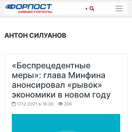
Skip
to
content
АНТОН СИЛУАНОВ
«Беспрецедентные
меры»: глава Минфина
анонсировал «рывок»
экономики в новом году
17.12.2021 в 16:30
206