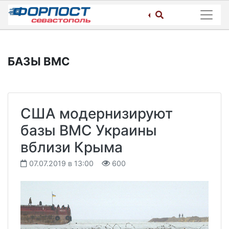
Skip
to
content
БАЗЫ ВМС
США модернизируют
базы ВМС Украины
вблизи Крыма
07.07.2019 в 13:00
600