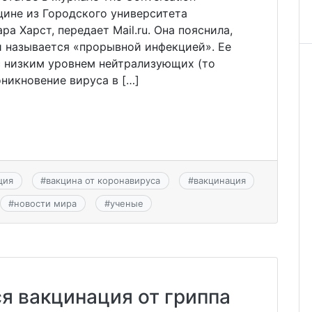
цине из Городского университета
а Харст, передает Mail.ru. Она пояснила,
и называется «прорывной инфекцией». Ее
с низким уровнем нейтрализующих (то
никновение вируса в […]
ция
#
вакцина от коронавируса
#
вакцинация
#
новости мира
#
ученые
я вакцинация от гриппа