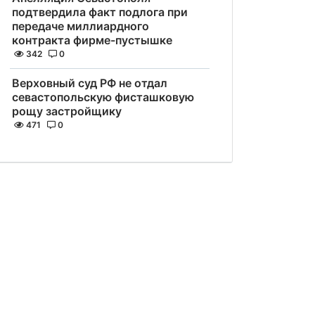
подтвердила факт подлога при
передаче миллиардного
контракта фирме-пустышке
342
0
Верховный суд РФ не отдал
севастопольскую фисташковую
рощу застройщику
471
0