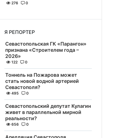
276
0
Я РЕПОРТЕР
Севастопольская ГК «Парангон»
признана «Строителем года –
2026»
122
0
Тоннель на Пожарова может
стать новой водной артерией
Севастополя?
495
0
Севастопольский депутат Кулагин
живет в параллельной мирной
реальности?
656
0
Апелляция Севастополя