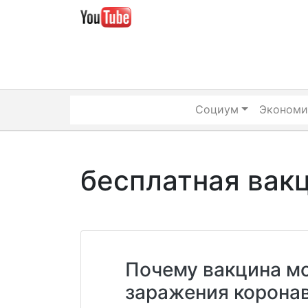
Skip
to
content
Социум
Экономи
бесплатная вак
Почему вакцина мо
заражения корона