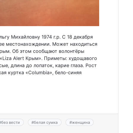
ьгу Михайловну 1974 г.р. С 18 декабря
ее местонахождении. Может находиться
Крым. Об этом сообщают волонтёры
«Liza Alert Крым». Приметы: худощавого
е, длина до лопаток, карие глаза. Рост
кая куртка «Columbia», бело-синяя
#
без вести
#
белая сумка
#
женщина