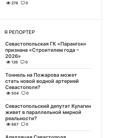
276
0
Я РЕПОРТЕР
Севастопольская ГК «Парангон»
признана «Строителем года –
2026»
126
0
Тоннель на Пожарова может
стать новой водной артерией
Севастополя?
504
0
Севастопольский депутат Кулагин
живет в параллельной мирной
реальности?
667
0
Апелляция Севастополя