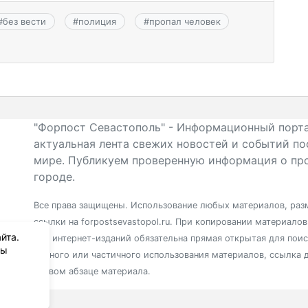
#
без вести
#
полиция
#
пропал человек
"Форпост Севастополь" - Информационный порта
актуальная лента свежих новостей и событий по
мире. Публикуем проверенную информация о про
городе.
Все права защищены. Использование любых материалов, разм
ссылки на forpostsevastopol.ru. При копировании материало
йта.
для интернет-изданий обязательна прямая открытая для пои
вы
полного или частичного использования материалов, ссылка 
первом абзаце материала.