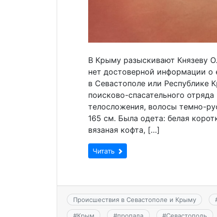
В Крыму разыскивают Князеву Ол
нет достоверной информации о 
в Севастополе или Республике 
поисково-спасательного отряда 
телосложения, волосы темно-русы
165 см. Была одета: белая корот
вязаная кофта, […]
Читать
Происшествия в Севастополе и Крыму
#
Крым
#
пропала
#
Севастополь