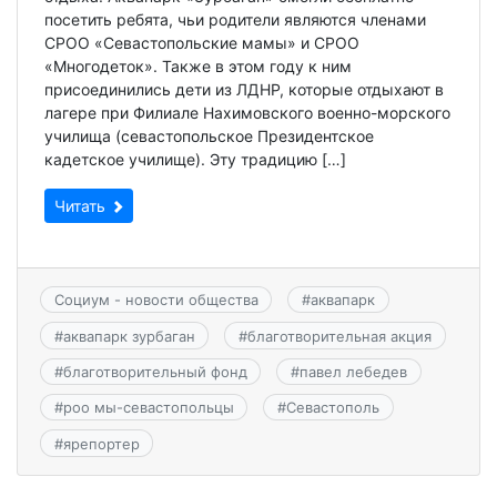
посетить ребята, чьи родители являются членами
СРОО «Севастопольские мамы» и СРОО
«Многодеток». Также в этом году к ним
присоединились дети из ЛДНР, которые отдыхают в
лагере при Филиале Нахимовского военно-морского
училища (севастопольское Президентское
кадетское училище). Эту традицию […]
Читать
Социум - новости общества
#
аквапарк
#
аквапарк зурбаган
#
благотворительная акция
#
благотворительный фонд
#
павел лебедев
#
роо мы-севастопольцы
#
Севастополь
#
ярепортер