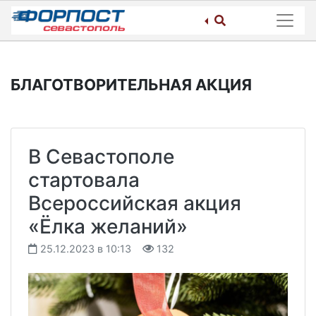
Skip
to
content
БЛАГОТВОРИТЕЛЬНАЯ АКЦИЯ
В Севастополе
стартовала
Всероссийская акция
«Ёлка желаний»
25.12.2023 в 10:13
132