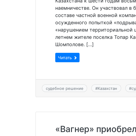
Казахстана к шести годам вось
наемничестве. Он участвовал в 
составе частной военной компан
осужденного попыткой «подрыва
«нарушением территориальной ц
летнем жителе поселка Топар К
Шомполове. […]
Читать
судебное решение
#
Казахстан
#
с
«Вагнер» приобрел