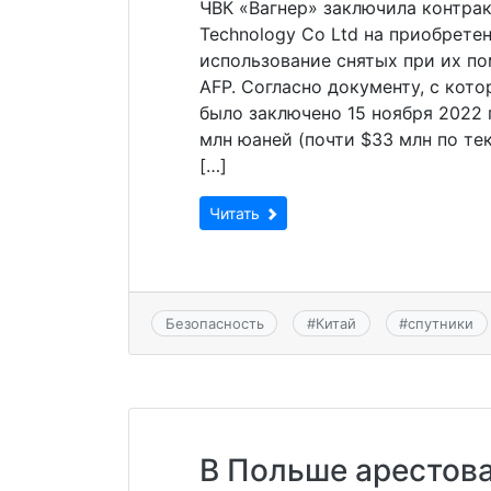
ЧВК «Вагнер» заключила контрак
Technology Co Ltd на приобрете
использование снятых при их п
AFP. Согласно документу, с кот
было заключено 15 ноября 2022 
млн юаней (почти $33 млн по те
[…]
Читать
Безопасность
#
Китай
#
спутники
В Польше арестова