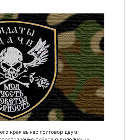
ого края вынес приговор двум
спространение фейков о выполнении