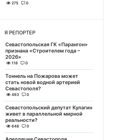
275
0
Я РЕПОРТЕР
Севастопольская ГК «Парангон»
признана «Строителем года –
2026»
118
0
Тоннель на Пожарова может
стать новой водной артерией
Севастополя?
493
0
Севастопольский депутат Кулагин
живет в параллельной мирной
реальности?
648
0
Апелляция Севастополя