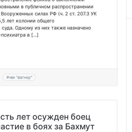
иновными в публичном распространении
ооруженных силах РФ (ч. 2 ст. 207.3 УК
,5 лет колонии общего
суда. Одному из них также назначено
-психиатра в […]
#
чвк "вагнер"
есть лет осужден боец
астие в боях за Бахмут