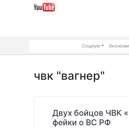
Skip
to
content
Социум
Экономи
чвк "вагнер"
Двух бойцов ЧВК «
фейки о ВС РФ