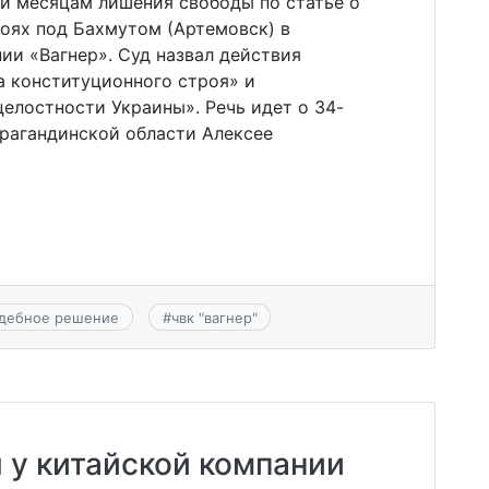
ми месяцам лишения свободы по статье о
боях под Бахмутом (Артемовск) в
ии «Вагнер». Суд назвал действия
 конституционного строя» и
елостности Украины». Речь идет о 34-
арагандинской области Алексее
удебное решение
#
чвк "вагнер"
 у китайской компании