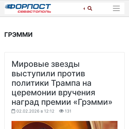
Skip
to
content
ГРЭММИ
Мировые звезды
выступили против
политики Трампа на
церемонии вручения
наград премии «Грэмми»
02.02.2026 в 12:12
131