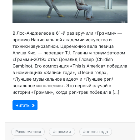
В Лос-Анджелесе в 61-й раз вручили «Грэмми» —
премию Национальной академии искусства и
техники звукозаписи. Церемонию вела певица
Алиша Кис, — передает TJ. Главным триумфатором
«Грэмми-2019» стал Дональд Гловер (Childish
Gambino). Его композиция «This is America» победила
в номинациях «Запись года», «Песня года»,
«Лучшее музыкальное видео» и «Лучшее рэп/
вокальное исполнение». Это первый случай в
истории «Грэмми», когда рэп-трек победил в […]
Читать
Развлечения
#
грэмми
#
песня года