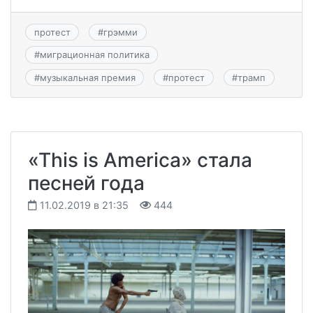
протест
#
грэмми
#
миграционная политика
#
музыкальная премия
#
протест
#
трамп
«This is America» стала
песней года
11.02.2019 в 21:35
444