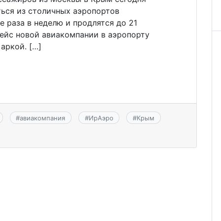
ться из столичных аэропортов
 раза в неделю и продлятся до 21
рейс новой авиакомпании в аэропорту
аркой. […]
#
авиакомпания
#
ИрАэро
#
Крым