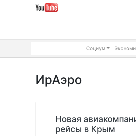
Skip
to
content
Социум
Экономи
ИрАэро
Новая авиакомпан
рейсы в Крым