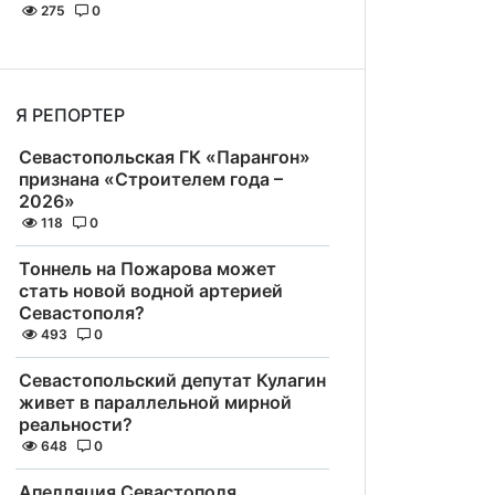
275
0
Я РЕПОРТЕР
Севастопольская ГК «Парангон»
признана «Строителем года –
2026»
118
0
Тоннель на Пожарова может
стать новой водной артерией
Севастополя?
493
0
Севастопольский депутат Кулагин
живет в параллельной мирной
реальности?
648
0
Апелляция Севастополя