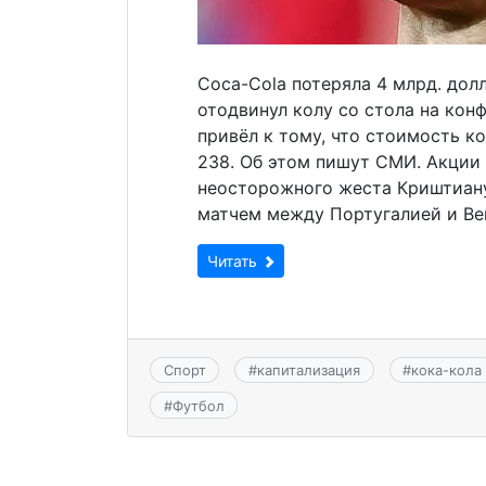
Coca-Cola потеряла 4 млрд. дол
отодвинул колу со стола на кон
привёл к тому, что стоимость к
238. Об этом пишут СМИ. Акции
неосторожного жеста Криштиану
матчем между Португалией и Вен
Читать
Спорт
#
капитализация
#
кока-кола
#
Футбол