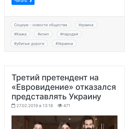
Читать
Социум - новости общества
Украина
#
Казка
#
клип
#
пародия
#
убитые дороги
#
Украина
Третий претендент на
«Евровидение» отказался
представлять Украину
27.02.2019 в 13:18
471