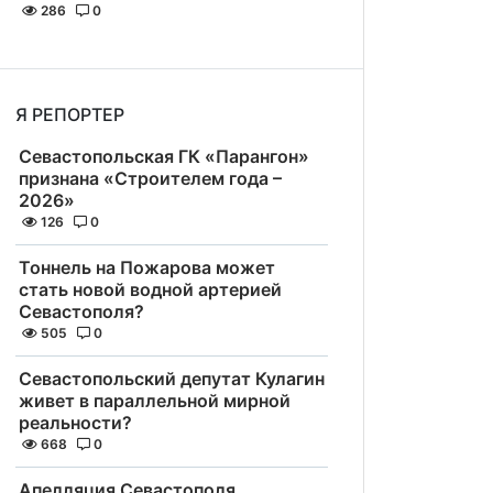
286
0
Я РЕПОРТЕР
Севастопольская ГК «Парангон»
признана «Строителем года –
2026»
126
0
Тоннель на Пожарова может
стать новой водной артерией
Севастополя?
505
0
Севастопольский депутат Кулагин
живет в параллельной мирной
реальности?
668
0
Апелляция Севастополя