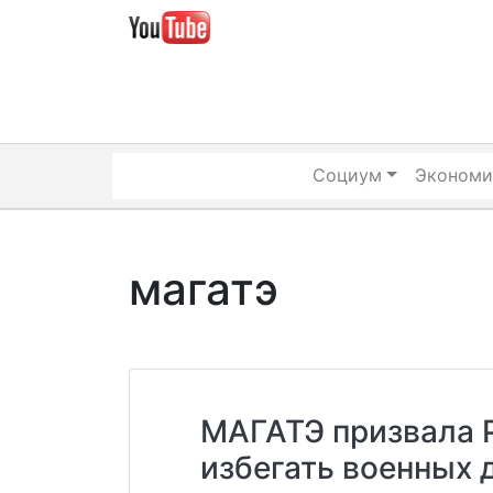
Skip
to
content
Социум
Экономи
магатэ
МАГАТЭ призвала 
избегать военных 