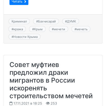
Читать
Криминал
#
Бахчисарай
#
ДУМК
#
кража
#
Крым
#
мечети
#
мечеть
#
Новости Крыма
Совет муфтиев
предложил драки
мигрантов в России
искоренять
строительством мечетей
17.11.2021 в 18:25
253