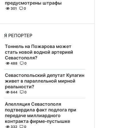
предусмотрены штрафы
301
0
Я РЕПОРТЕР
Тоннель на Пожарова может
стать новой водной артерией
Севастополя?
488
0
Севастопольский депутат Кулагин
живет в параллельной мирной
реальности?
644
0
Апелляция Севастополя
подтвердила факт подлога при
передаче миллиардного
контракта фирме-пустышке
332
0