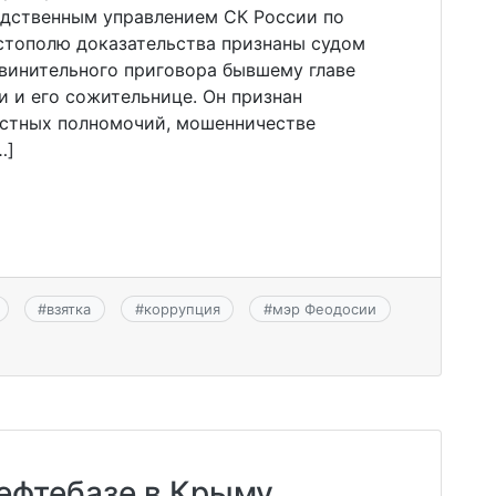
дственным управлением СК России по
стополю доказательства признаны судом
винительного приговора бывшему главе
 и его сожительнице. Он признан
стных полномочий, мошенничестве
…]
#
взятка
#
коррупция
#
мэр Феодосии
ефтебазе в Крыму