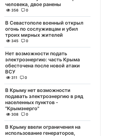
человека, двое ранены
356
0
В Севастополе военный открыл
огонь по сослуживцам и убил
троих мирных жителей
345
0
Нет возможности подать
электроэнергию: часть Крыма
обесточена после новой атаки
ВСУ
311
0
В Крыму нет возможности
подавать электроэнергию в ряд
населенных пунктов -
"Крымэнерго"
308
0
В Крыму ввели ограничения на
использование генераторов,