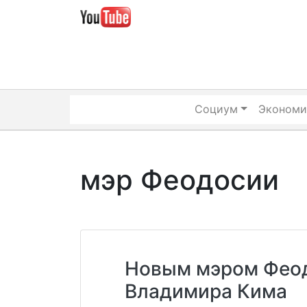
Skip
to
content
Социум
Экономи
мэр Феодосии
Новым мэром Фео
Владимира Кима