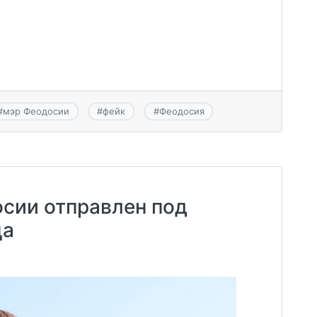
#
мэр Феодосии
#
фейк
#
Феодосия
сии отправлен под
ца