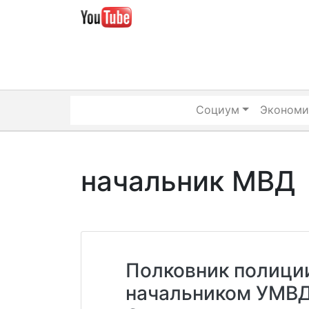
Skip
to
content
Социум
Экономи
начальник МВД
Полковник полиции
начальником УМВД