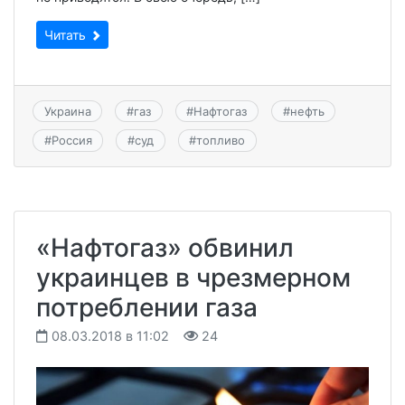
Читать
Украина
#
газ
#
Нафтогаз
#
нефть
#
Россия
#
суд
#
топливо
«Нафтогаз» обвинил
украинцев в чрезмерном
потреблении газа
08.03.2018 в 11:02
24