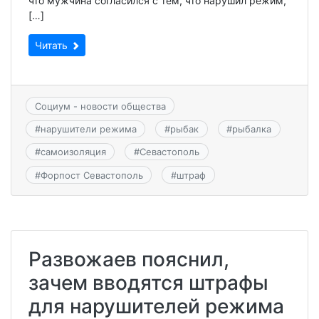
что мужчина согласился с тем, что нарушил режим,
[…]
Читать
Социум - новости общества
#
нарушители режима
#
рыбак
#
рыбалка
#
самоизоляция
#
Севастополь
#
Форпост Севастополь
#
штраф
Развожаев пояснил,
зачем вводятся штрафы
для нарушителей режима