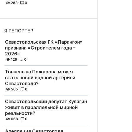
283
0
Я РЕПОРТЕР
Севастопольская ГК «Парангон»
признана «Строителем года –
2026»
126
0
Тоннель на Пожарова может
стать новой водной артерией
Севастополя?
505
0
Севастопольский депутат Кулагин
живет в параллельной мирной
реальности?
668
0
Апелляция Севастополя