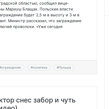
градской областью, сообщил вице-
ны Мариуш Блащак. Польские власти
граждение будет 2,5 м в высоту и 3 м в
нт. Министр рассказал, что заграждение
олючей проволоки. «Уже сегодня
#
ограждение
#
политика
#
Польша
ктор снес забор и чуть
идео)