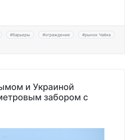
#
барьеры
#
ограждение
#
рынок Чайка
ымом и Украиной
метровым забором с