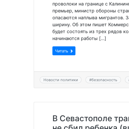
проволоки на границе с Калинин
премьер, министр обороны стра
опасаются наплыва мигрантов. За
ширину. Об этом пишет Коммерса
будет состоять из трех рядов к
начинаются работы […]
Читать
Новости политики
#
безопасность
В Севастополе тра
не сбил ребенка (в