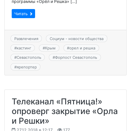
программы «Орёл и Решка» […]
Читать
Развлечения
Социум - новости общества
#
кастинг
#
Крым
#
орел и решка
#
Севастополь
#
Форпост Севастополь
#
ярепортер
Телеканал «Пятница!»
опроверг закрытие «Орла
и Решки»
27.12.2018 в 12:17
177