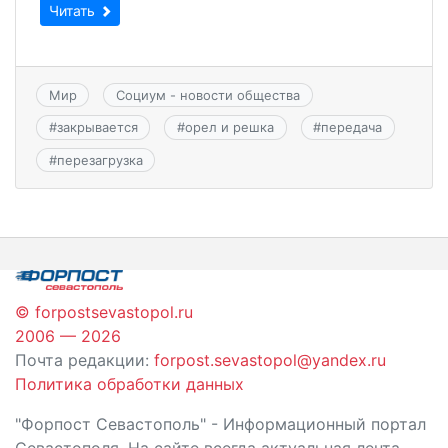
Читать
Мир
Социум - новости общества
#
закрывается
#
орел и решка
#
передача
#
перезагрузка
© forpostsevastopol.ru
2006 — 2026
Почта редакции:
forpost.sevastopol@yandex.ru
Политика обработки данных
"Форпост Севастополь" - Информационный портал
Севастополя. На сайте всегда актуальная лента