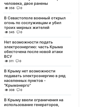
человека, двое ранены
356
0
В Севастополе военный открыл
огонь по сослуживцам и убил
троих мирных жителей
345
0
Нет возможности подать
электроэнергию: часть Крыма
обесточена после новой атаки
ВСУ
311
0
В Крыму нет возможности
подавать электроэнергию в ряд
населенных пунктов -
"Крымэнерго"
308
0
В Крыму ввели ограничения на
использование генераторов,