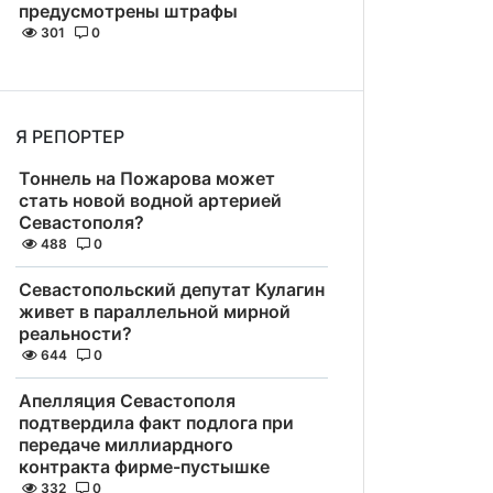
предусмотрены штрафы
301
0
Я РЕПОРТЕР
Тоннель на Пожарова может
стать новой водной артерией
Севастополя?
488
0
Севастопольский депутат Кулагин
живет в параллельной мирной
реальности?
644
0
Апелляция Севастополя
подтвердила факт подлога при
передаче миллиардного
контракта фирме-пустышке
332
0