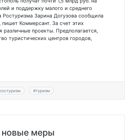
тополь получат почти 1,5 млрд руб. на
лей и поддержку малого и среднего
ва Ростуризма Зарина Догузова сообщила
 пишет Коммерсант. За счет этих
я различные проекты. Предполагается,
тво туристических центров городов,
ростуризм
#
туризм
т новые меры