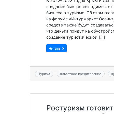
В 2022–2023 годах Крым и Севас
создание быстровозводимых оте
бизнеса в туризме. Об этом гла
на форуме «Интурмаркет.Осень»,
средств также будут создаватьс
что деньги пойдут на обустройс
создание туристической […]
Читать
Туризм
#
льготное кредитование
#
Ростуризм готови