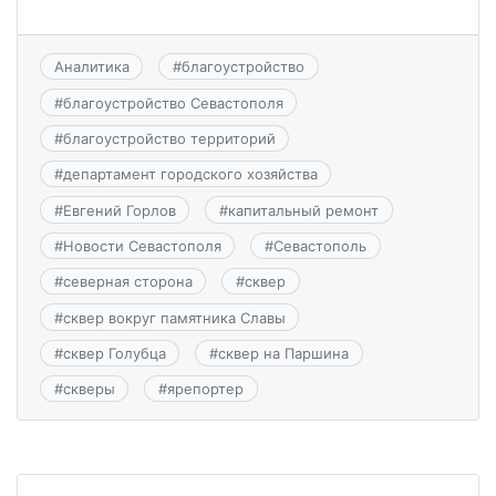
Аналитика
#
благоустройство
#
благоустройство Севастополя
#
благоустройство территорий
#
департамент городского хозяйства
#
Евгений Горлов
#
капитальный ремонт
#
Новости Севастополя
#
Севастополь
#
северная сторона
#
сквер
#
сквер вокруг памятника Славы
#
сквер Голубца
#
сквер на Паршина
#
скверы
#
ярепортер