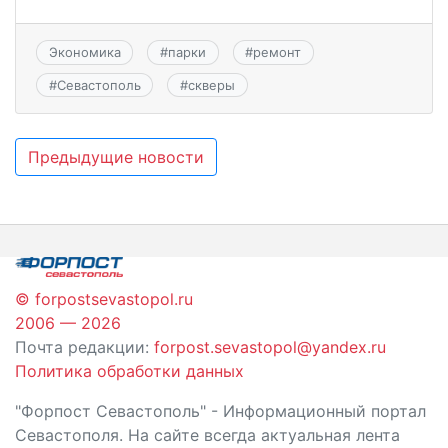
Экономика
#
парки
#
ремонт
#
Севастополь
#
скверы
Навигация
Предыдущие новости
по
записям
© forpostsevastopol.ru
2006 — 2026
Почта редакции:
forpost.sevastopol@yandex.ru
Политика обработки данных
"Форпост Севастополь" - Информационный портал
Севастополя. На сайте всегда актуальная лента