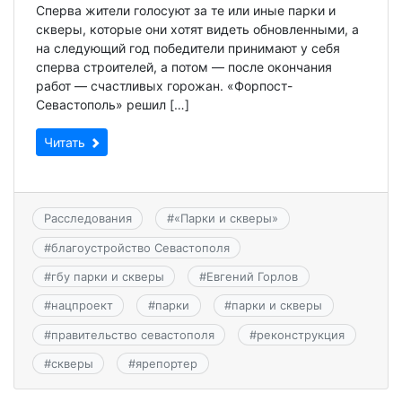
Сперва жители голосуют за те или иные парки и
скверы, которые они хотят видеть обновленными, а
на следующий год победители принимают у себя
сперва строителей, а потом — после окончания
работ — счастливых горожан. «Форпост-
Севастополь» решил […]
Читать
Расследования
#
«Парки и скверы»
#
благоустройство Севастополя
#
гбу парки и скверы
#
Евгений Горлов
#
нацпроект
#
парки
#
парки и скверы
#
правительство севастополя
#
реконструкция
#
скверы
#
ярепортер