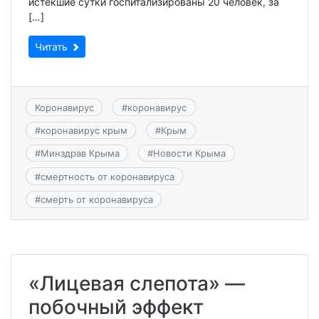
истекшие сутки госпитализированы 20 человек, за
[…]
Читать
Коронавирус
#
коронавирус
#
коронавирус крым
#
Крым
#
Минздрав Крыма
#
Новости Крыма
#
смертность от коронавируса
#
смерть от коронавируса
«Лицевая слепота» —
побочный эффект