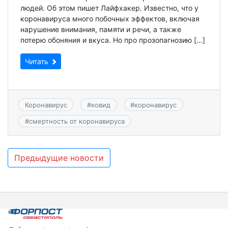
людей. Об этом пишет Лайфхакер. Известно, что у
коронавируса много побочных эффектов, включая
нарушение внимания, памяти и речи, а также
потерю обоняния и вкуса. Но про прозопагнозию […]
Читать
Коронавирус
#
ковид
#
коронавирус
#
смертность от коронавируса
Навигация
Предыдущие новости
по
записям