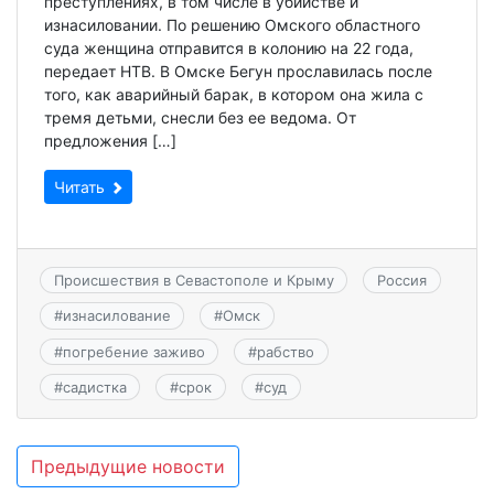
преступлениях, в том числе в убийстве и
изнасиловании. По решению Омского областного
суда женщина отправится в колонию на 22 года,
передает НТВ. В Омске Бегун прославилась после
того, как аварийный барак, в котором она жила с
тремя детьми, снесли без ее ведома. От
предложения […]
Читать
Происшествия в Севастополе и Крыму
Россия
#
изнасилование
#
Омск
#
погребение заживо
#
рабство
#
садистка
#
срок
#
суд
Навигация
Предыдущие новости