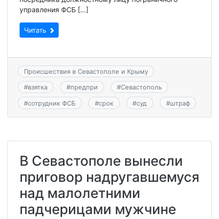
управления ФСБ […]
Читать
Происшествия в Севастополе и Крыму
#
взятка
#
предпри
#
Севастополь
#
сотрудник ФСБ
#
срок
#
суд
#
штраф
В Севастополе вынесли
приговор надругавшемуся
над малолетними
падчерицами мужчине