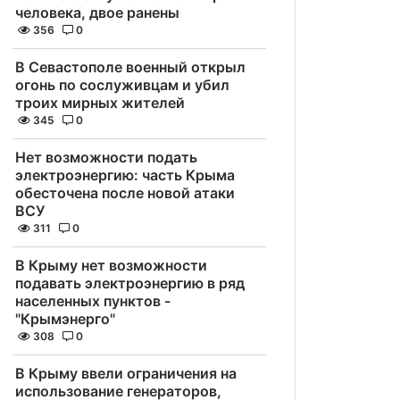
человека, двое ранены
356
0
В Севастополе военный открыл
огонь по сослуживцам и убил
троих мирных жителей
345
0
Нет возможности подать
электроэнергию: часть Крыма
обесточена после новой атаки
ВСУ
311
0
В Крыму нет возможности
подавать электроэнергию в ряд
населенных пунктов -
"Крымэнерго"
308
0
В Крыму ввели ограничения на
использование генераторов,