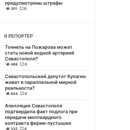
предусмотрены штрафы
301
0
Я РЕПОРТЕР
Тоннель на Пожарова может
стать новой водной артерией
Севастополя?
488
0
Севастопольский депутат Кулагин
живет в параллельной мирной
реальности?
644
0
Апелляция Севастополя
подтвердила факт подлога при
передаче миллиардного
контракта фирме-пустышке
332
0