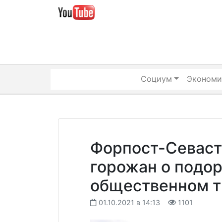
Skip
to
content
Социум
Экономи
Форпост-Севаст
горожан о подо
общественном т
01.10.2021 в 14:13
1101