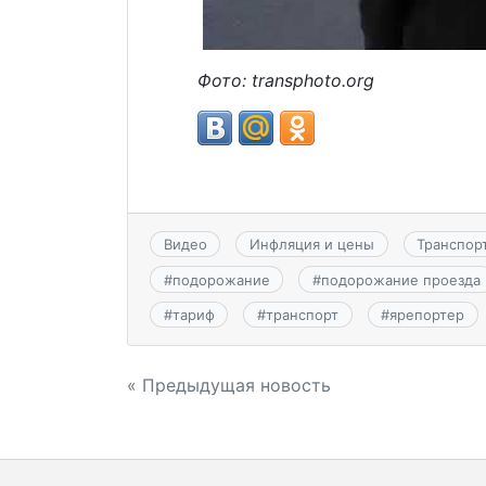
Фото:
transphoto.org
Видео
Инфляция и цены
Транспор
#
подорожание
#
подорожание проезда
#
тариф
#
транспорт
#
ярепортер
Навигация
« Предыдущая новость
по
записям