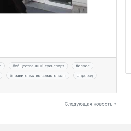
т
#
общественный транспорт
#
опрос
#
правительство севастополя
#
проезд
Следующая новость »