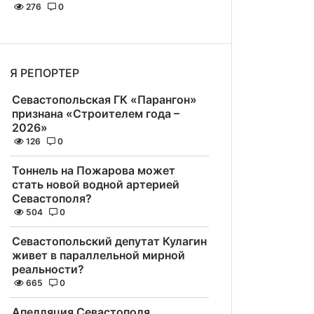
276
0
Я РЕПОРТЕР
Севастопольская ГК «Парангон»
признана «Строителем года –
2026»
126
0
Тоннель на Пожарова может
стать новой водной артерией
Севастополя?
504
0
Севастопольский депутат Кулагин
живет в параллельной мирной
реальности?
665
0
Апелляция Севастополя