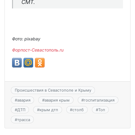
СМТ.
Фото: pixabay
Форпост-Севастополь.ru
Происшествия в Севастополе и Крыму
#
авария
#
авария крым
#
госпитализация
#
ДТП
#
крым дтп
#
столб
#
Топ
#
трасса