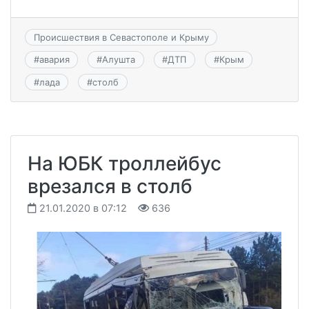
Происшествия в Севастополе и Крыму
#
авария
#
Алушта
#
ДТП
#
Крым
#
лада
#
столб
На ЮБК троллейбус
врезался в столб
21.01.2020 в 07:12
636