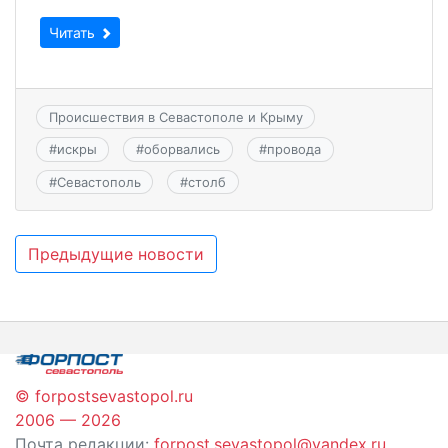
Читать
Происшествия в Севастополе и Крыму
#
искры
#
оборвались
#
провода
#
Севастополь
#
столб
Навигация
Предыдущие новости
по
записям
© forpostsevastopol.ru
2006 — 2026
Почта редакции:
forpost.sevastopol@yandex.ru