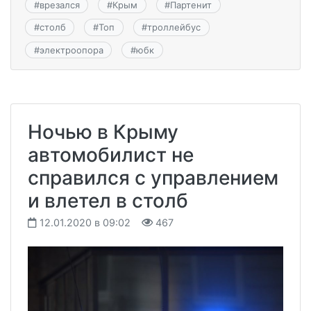
#
врезался
#
Крым
#
Партенит
#
столб
#
Топ
#
троллейбус
#
электроопора
#
юбк
Ночью в Крыму
автомобилист не
справился с управлением
и влетел в столб
12.01.2020 в 09:02
467