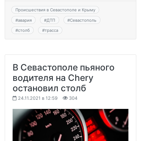
Происшествия в Севастополе и Крыму
#
авария
#
ДТП
#
Севастополь
#
столб
#
трасса
В Севастополе пьяного
водителя на Chery
остановил столб
24.11.2021 в 12:59
304