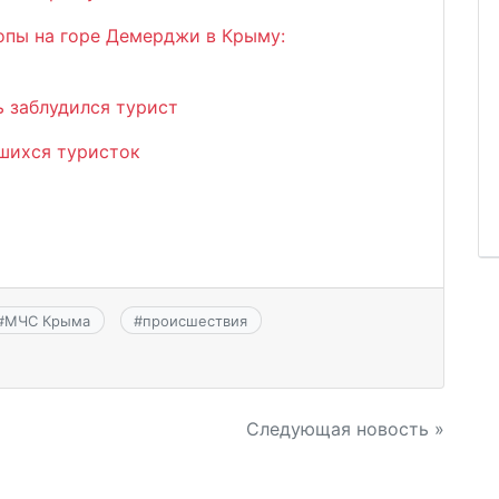
опы на горе Демерджи в Крыму:
ь заблудился турист
вшихся туристок
#
МЧС Крыма
#
происшествия
Следующая новость »