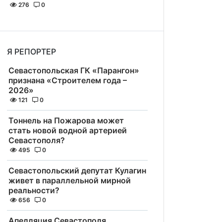
276
0
Я РЕПОРТЕР
Севастопольская ГК «Парангон»
признана «Строителем года –
2026»
121
0
Тоннель на Пожарова может
стать новой водной артерией
Севастополя?
495
0
Севастопольский депутат Кулагин
живет в параллельной мирной
реальности?
656
0
Апелляция Севастополя