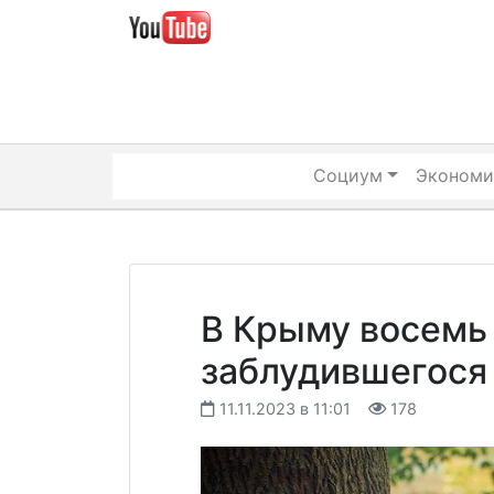
Skip
to
content
Социум
Экономи
В Крыму восемь
заблудившегося
11.11.2023 в 11:01
178