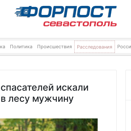
ка
Политика
Происшествия
Росс
Расследования
 спасателей искали
 в лесу мужчину