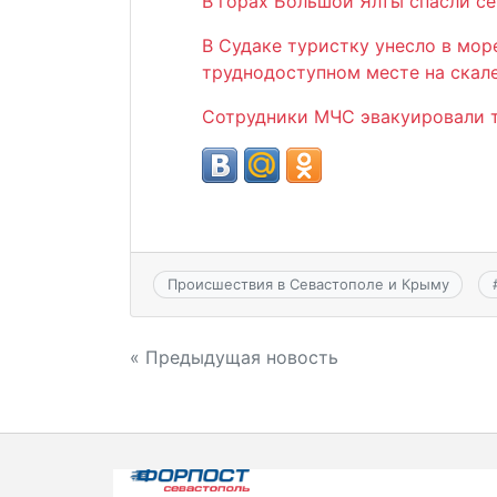
В горах Большой Ялты спасли с
В Судаке туристку унесло в море
труднодоступном месте на скал
Сотрудники МЧС эвакуировали т
Происшествия в Севастополе и Крыму
Навигация
« Предыдущая новость
по
записям