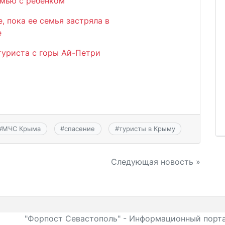
емью с ребенком
, пока ее семья застряла в
е
уриста с горы Ай-Петри
#
МЧС Крыма
#
спасение
#
туристы в Крыму
Следующая новость »
"Форпост Севастополь" - Информационный порта