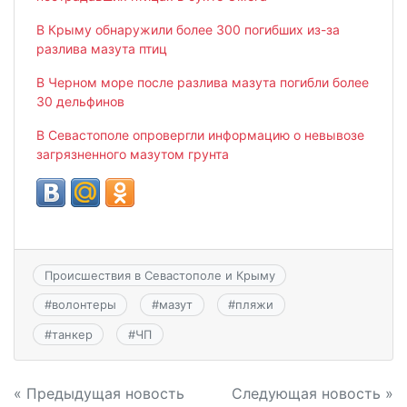
В Крыму обнаружили более 300 погибших из-за
разлива мазута птиц
В Черном море после разлива мазута погибли более
30 дельфинов
В Севастополе опровергли информацию о невывозе
загрязненного мазутом грунта
Происшествия в Севастополе и Крыму
#
волонтеры
#
мазут
#
пляжи
#
танкер
#
ЧП
Навигация
« Предыдущая новость
Следующая новость »