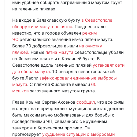
ими удобнее собирать загрязненный мазутом грунт
на галечных пляжах.
На входе в Балаклавскую бухту
в Севастополе
обнаружили мазутное пятно
. Позднее стало
известно, что в городе объявлен
режим
ЧС
регионального значения из-за пятен мазута.
Более 70 добровольцев вышли
на очистку
пляжей.
Новые
пятна мазута
севастопольцы убрали
на Яшмовом пляже и в Казачьей бухте. В
Севастополе вдоль галечных пляжей
установят сети
для сбора мазута
. 10 января в севастопольской
бухте Ласпи
зафиксировали единичные выбросы
мазута
. С пляжей Фиолента вывезли
60
мешков
загрязненного мазутом грунта.
Глава Крыма Сергей Аксенов
сообщил
, что все силы
и средства в прибрежных муниципалитетах должны
быть максимально мобилизованы для борьбы с
последствиями ЧП, связанного с крушением
танкером в Керченском проливе. Он
прогнозирует
ухудшение ситуации с выбросами