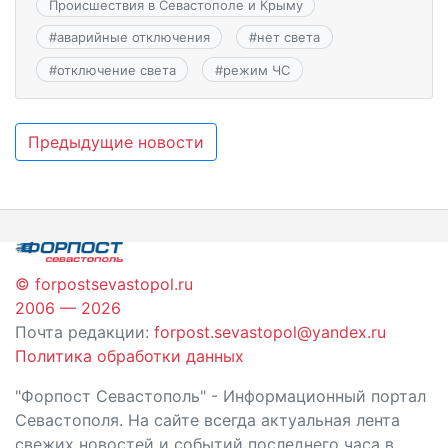
Происшествия в Севастополе и Крыму
#
аварийные отключения
#
нет света
#
отключение света
#
режим ЧС
Навигация
Предыдущие новости
по
записям
© forpostsevastopol.ru
2006 — 2026
Почта редакции:
forpost.sevastopol@yandex.ru
Политика обработки данных
"Форпост Севастополь" - Информационный портал
Севастополя. На сайте всегда актуальная лента
свежих новостей и событий последнего часа в