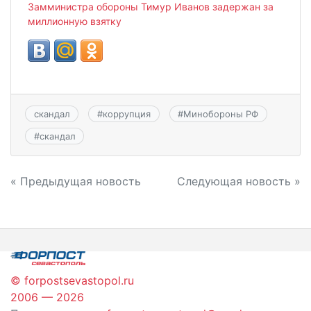
Замминистра обороны Тимур Иванов задержан за
миллионную взятку
скандал
#
коррупция
#
Минобороны РФ
#
скандал
Навигация
« Предыдущая новость
Следующая новость »
по
записям
© forpostsevastopol.ru
2006 — 2026