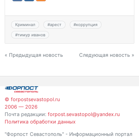
Криминал
#
арест
#
коррупция
#
тимур иванов
Навигация
« Предыдущая новость
Следующая новость »
по
записям
© forpostsevastopol.ru
2006 — 2026
Почта редакции:
forpost.sevastopol@yandex.ru
Политика обработки данных
"Форпост Севастополь" - Информационный портал