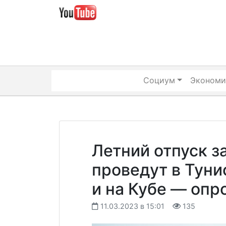
Skip
to
content
Социум
Экономи
Летний отпуск з
проведут в Туни
и на Кубе — опр
11.03.2023 в 15:01
135