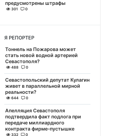
предусмотрены штрафы
301
0
Я РЕПОРТЕР
Тоннель на Пожарова может
стать новой водной артерией
Севастополя?
488
0
Севастопольский депутат Кулагин
живет в параллельной мирной
реальности?
644
0
Апелляция Севастополя
подтвердила факт подлога при
передаче миллиардного
контракта фирме-пустышке
332
0