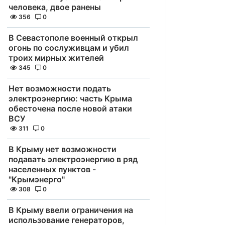
человека, двое ранены
356
0
В Севастополе военный открыл
огонь по сослуживцам и убил
троих мирных жителей
345
0
Нет возможности подать
электроэнергию: часть Крыма
обесточена после новой атаки
ВСУ
311
0
В Крыму нет возможности
подавать электроэнергию в ряд
населенных пунктов -
"Крымэнерго"
308
0
В Крыму ввели ограничения на
использование генераторов,