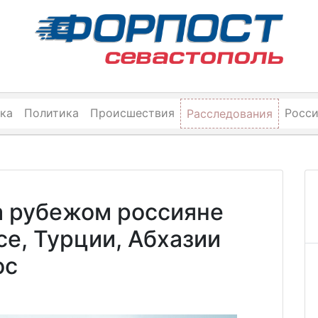
ка
Политика
Происшествия
Росс
Расследования
а рубежом россияне
се, Турции, Абхазии
ос