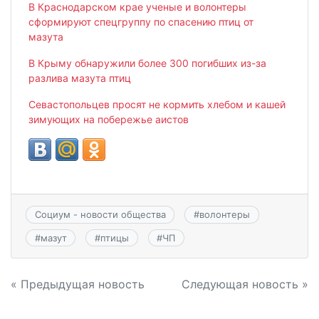
В Краснодарском крае ученые и волонтеры
сформируют спецгруппу по спасению птиц от
мазута
В Крыму обнаружили более 300 погибших из-за
разлива мазута птиц
Севастопольцев просят не кормить хлебом и кашей
зимующих на побережье аистов
Социум - новости общества
#
волонтеры
#
мазут
#
птицы
#
ЧП
Навигация
« Предыдущая новость
Следующая новость »
по