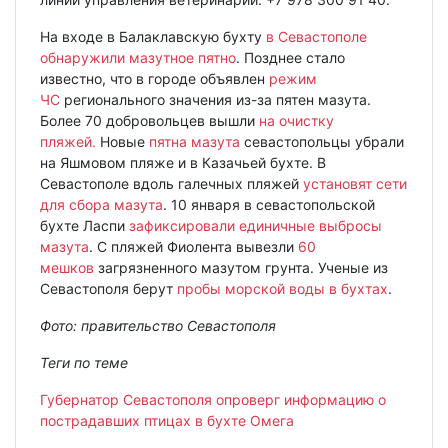
На входе в Балаклавскую бухту
в Севастополе
обнаружили мазутное пятно
. Позднее стало
известно, что в городе объявлен
режим
ЧС
регионального значения из-за пятен мазута.
Более 70 добровольцев вышли
на очистку
пляжей.
Новые
пятна мазута
севастопольцы убрали
на Яшмовом пляже и в Казачьей бухте. В
Севастополе вдоль галечных пляжей
установят сети
для сбора мазута
. 10 января в севастопольской
бухте Ласпи
зафиксировали единичные выбросы
мазута
. С пляжей Фиолента вывезли
60
мешков
загрязненного мазутом грунта. Ученые из
Севастополя берут
пробы морской воды в бухтах
.
Фото: правительство Севастополя
Теги по теме
Губернатор Севастополя опроверг информацию о
пострадавших птицах в бухте Омега