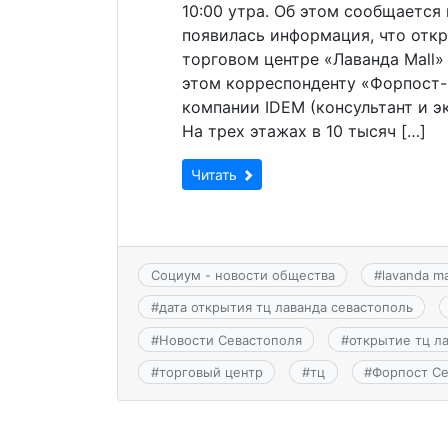
10:00 утра. Об этом сообщается
появилась информация, что отк
торговом центре «Лаванда Mall»
этом корреспонденту «Форпост-
компании IDEM (консультант и э
На трех этажах в 10 тысяч […]
Читать
Социум - новости общества
#
lavanda m
#
дата открытия тц лаванда севастополь
#
Новости Севастополя
#
открытие тц л
#
торговый центр
#
тц
#
Форпост С