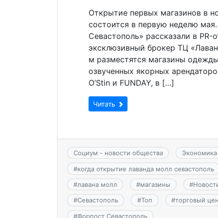
Открытие первых магазинов в но
состоится в первую неделю мая
Севастополь» рассказали в PR-о
эксклюзивный брокер ТЦ «Лаванда
м разместятся магазины одежды,
озвученных якорных арендаторов:
O’Stin и FUNDAY, в […]
Читать
Социум - новости общества
Экономика
#
когда открытие лаванда молл севастополь
#
лавана молл
#
магазины
#
Новост
#
Севастополь
#
Топ
#
торговый це
#
Форпост Севастополь