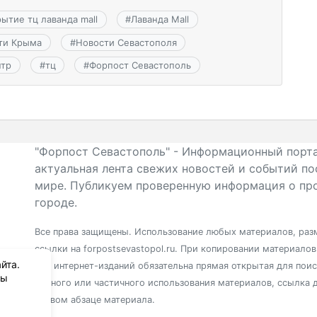
рытие тц лаванда mall
#
Лаванда Mall
ти Крыма
#
Новости Севастополя
нтр
#
тц
#
Форпост Севастополь
"Форпост Севастополь" - Информационный порта
актуальная лента свежих новостей и событий по
мире. Публикуем проверенную информация о про
городе.
Все права защищены. Использование любых материалов, разм
ссылки на forpostsevastopol.ru. При копировании материало
йта.
для интернет-изданий обязательна прямая открытая для пои
вы
полного или частичного использования материалов, ссылка 
первом абзаце материала.