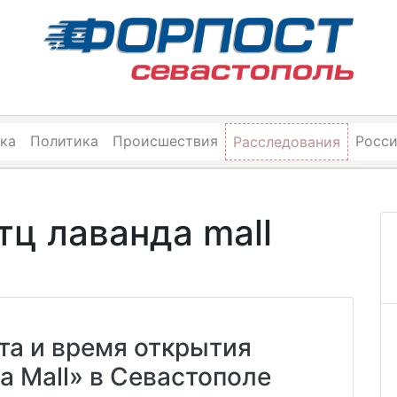
ка
Политика
Происшествия
Росс
Расследования
тц лаванда mall
та и время открытия
а Mall» в Севастополе