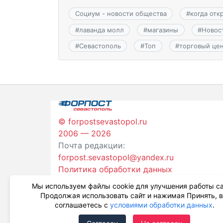
Социум - новости общества
#
когда отк
#
лаванда молл
#
магазины
#
Новос
#
Севастополь
#
Топ
#
торговый це
© forpostsevastopol.ru
2006 — 2026
Почта редакции:
forpost.sevastopol@yandex.ru
Политика обработки данных
Мы используем файлы cookie для улучшения работы са
Продолжая использовать сайт и нажимая Принять, 
соглашаетесь с
условиями обработки данных
.