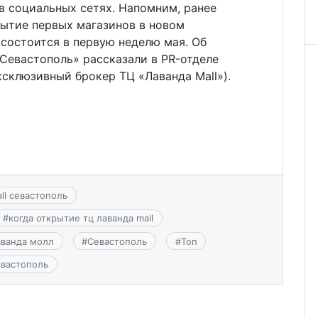
 в социальных сетях. Напомним, ранее
рытие первых магазинов в новом
 состоится в первую неделю мая. Об
Севастополь» рассказали в PR-отделе
ксклюзивный брокер ТЦ «Лаванда Mall»).
all севастополь
#
когда открытие тц лаванда mall
аванда молл
#
Севастополь
#
Топ
евастополь