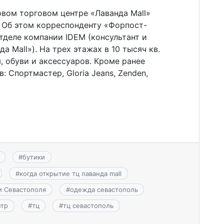
вом торговом центре «Лаванда Mall»
. Об этом корреспонденту «Форпост-
тделе компании IDEM (консультант и
 Mall»). На трех этажах в 10 тысяч кв.
 обуви и аксессуаров. Кроме ранее
 Спортмастер, Gloria Jeans, Zenden,
#
бутики
#
когда открытие тц лаванда mall
и Севастополя
#
одежда севастополь
нтр
#
тц
#
тц севастополь