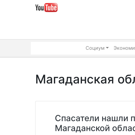
Skip
to
content
Социум
Экономи
Магаданская об
Спасатели нашли 
Магаданской облас