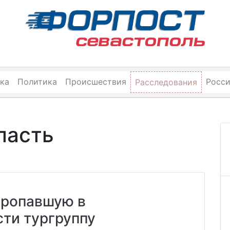
ка
Политика
Происшествия
Росс
Расследования
ласть
пропавшую в
ти тургруппу