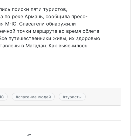
ись поиски пяти туристов,
а по реке Армань, сообщила пресс-
ия МЧС. Спасатели обнаружили
нечной точки маршрута во время облета
 Все путешественники живы, их здоровью
ставлены в Магадан. Как выяснилось,
ЧС
#
спасение людей
#
туристы