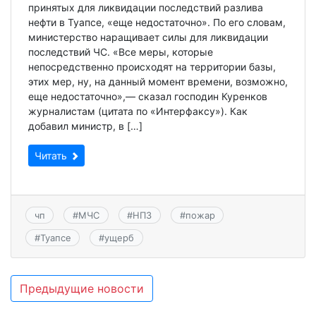
принятых для ликвидации последствий разлива
нефти в Туапсе, «еще недостаточно». По его словам,
министерство наращивает силы для ликвидации
последствий ЧС. «Все меры, которые
непосредственно происходят на территории базы,
этих мер, ну, на данный момент времени, возможно,
еще недостаточно»,— сказал господин Куренков
журналистам (цитата по «Интерфаксу»). Как
добавил министр, в […]
Читать
чп
#
МЧС
#
НПЗ
#
пожар
#
Туапсе
#
ущерб
Навигация
Предыдущие новости
по