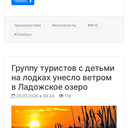
Читать
происшествия
#
альпинисты
#
МЧС
#
Эльбрус
Группу туристов с детьми
на лодках унесло ветром
в Ладожское озеро
20.07.2026 в 09:24
119