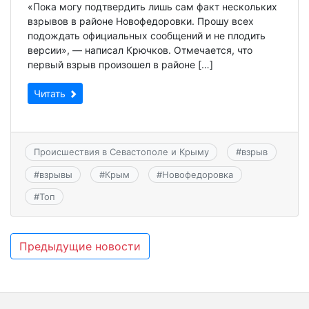
«Пока могу подтвердить лишь сам факт нескольких
взрывов в районе Новофедоровки. Прошу всех
подождать официальных сообщений и не плодить
версии», — написал Крючков. Отмечается, что
первый взрыв произошел в районе […]
Читать
Происшествия в Севастополе и Крыму
#
взрыв
#
взрывы
#
Крым
#
Новофедоровка
#
Топ
Навигация
Предыдущие новости
по
записям