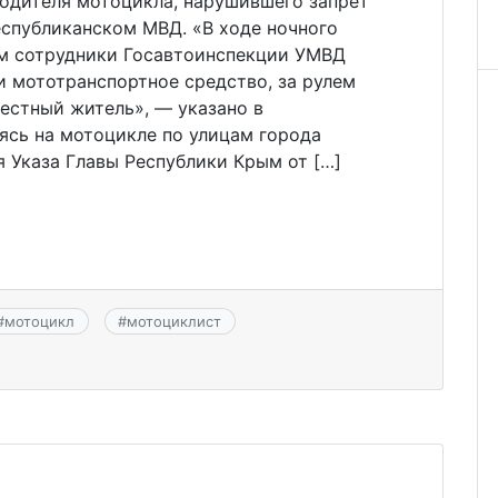
одителя мотоцикла, нарушившего запрет
еспубликанском МВД. «В ходе ночного
м сотрудники Госавтоинспекции УМВД
и мототранспортное средство, за рулем
естный житель», — указано в
ясь на мотоцикле по улицам города
я Указа Главы Республики Крым от […]
#
мотоцикл
#
мотоциклист