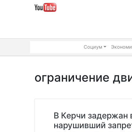
Skip
to
content
Социум
Экономи
ограничение дв
В Керчи задержан 
нарушивший запрет