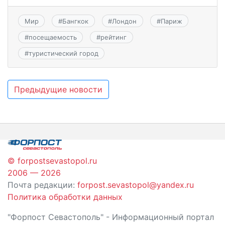
Мир
#
Бангкок
#
Лондон
#
Париж
#
посещаемость
#
рейтинг
#
туристический город
Навигация
Предыдущие новости
по
записям
© forpostsevastopol.ru
2006 — 2026
Почта редакции:
forpost.sevastopol@yandex.ru
Политика обработки данных
"Форпост Севастополь" - Информационный портал