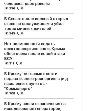
человека, двое ранены
356
0
В Севастополе военный открыл
огонь по сослуживцам и убил
троих мирных жителей
345
0
Нет возможности подать
электроэнергию: часть Крыма
обесточена после новой атаки
ВСУ
311
0
В Крыму нет возможности
подавать электроэнергию в ряд
населенных пунктов -
"Крымэнерго"
308
0
В Крыму ввели ограничения на
использование генераторов,