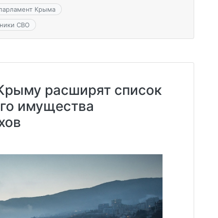
парламент Крыма
тники СВО
 Крыму расширят список
го имущества
хов