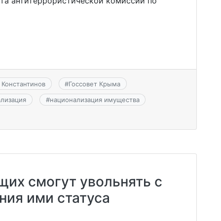
ота антитеррористической комиссии по
 Константинов
#
Госсовет Крыма
ализация
#
национализация имущества
щих смогут увольнять с
ния ими статуса