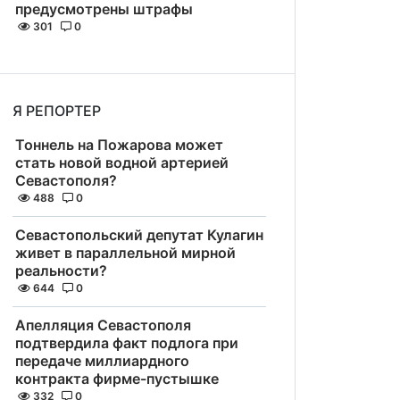
предусмотрены штрафы
301
0
Я РЕПОРТЕР
Тоннель на Пожарова может
стать новой водной артерией
Севастополя?
488
0
Севастопольский депутат Кулагин
живет в параллельной мирной
реальности?
644
0
Апелляция Севастополя
подтвердила факт подлога при
передаче миллиардного
контракта фирме-пустышке
332
0