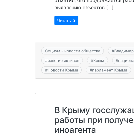
отметил, что продолжается раб
выявлению объектов […]
Читать
Социум - новости общества
#
Владимир
#
изъятие активов
#
Крым
#
национ
#
Новости Крыма
#
парламент Крыма
В Крыму госслужа
работы при получе
иноагента