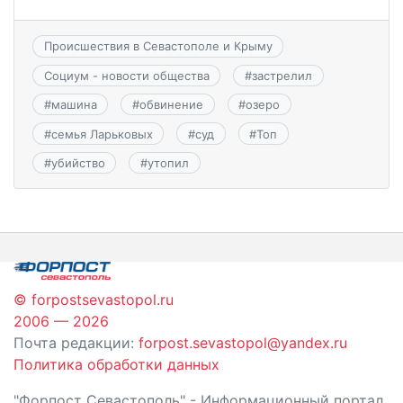
Происшествия в Севастополе и Крыму
Социум - новости общества
#
застрелил
#
машина
#
обвинение
#
озеро
#
семья Ларьковых
#
суд
#
Топ
#
убийство
#
утопил
© forpostsevastopol.ru
2006 — 2026
Почта редакции:
forpost.sevastopol@yandex.ru
Политика обработки данных
"Форпост Севастополь" - Информационный портал