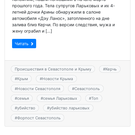
прошлого года. Тела супругов Ларьковых и их 4-
летней дочки Арины обнаружили в салоне
автомобиля «Дэу Ланос», затопленного на дне
залива близ Керчи. По версии следствия, мужа и
жену ограбил и […]
Читать
Происшествия в Севастополе и Крыму
#
Керчь
#
Крым
#
Новости Крыма
#
Новости Севастополя
#
Севастополь
#
семья
#
семья Ларьковых
#
Топ
#
убийство
#
убийство ларьковых
#
Форпост Севастополь