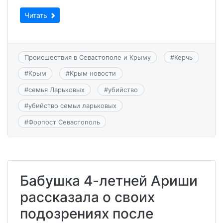
Читать
Происшествия в Севастополе и Крыму
#
Керчь
#
Крым
#
Крым новости
#
семья Ларьковых
#
убийство
#
убийство семьи ларьковых
#
Форпост Севастополь
Бабушка 4-летней Ариши
рассказала о своих
подозрениях после